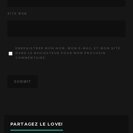
SITE WEB
ENREGISTRER MON NOM, MON E-MAIL ET MON SITE
DANS LE NAVIGATEUR POUR MON PROCHAIN
COMMENTAIRE.
PARTAGEZ LE LOVE!