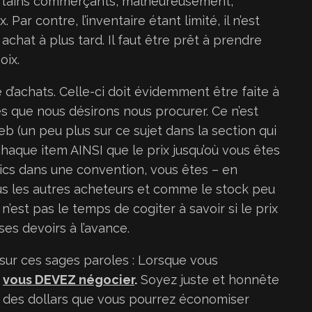
ertains commerçants, malheureusement,
Par contre, l’inventaire étant limité, il n’est
chat à plus tard. Il faut être prêt à prendre
oix.
e d’achats. Celle-ci doit évidemment être faite à
s que nous désirons nous procurer. Ce n’est
eb (un peu plus sur ce sujet dans la section qui
chaque item AINSI que le prix jusqu’où vous êtes
mics dans une convention, vous êtes – en
us les autres acheteurs et comme le stock peu
e n’est pas le temps de cogiter à savoir si le prix
 ses devoirs à l’avance.
e sur ces sages paroles : Lorsque vous
,
vous DEVEZ négocier
.
Soyez juste et honnête
s des dollars que vous pourrez économiser