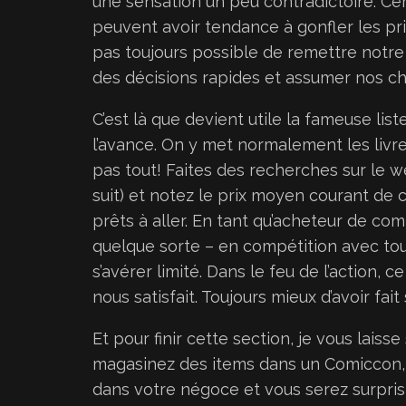
une sensation un peu contradictoire. C
peuvent avoir tendance à gonfler les prix. 
pas toujours possible de remettre notre a
des décisions rapides et assumer nos ch
C’est là que devient utile la fameuse list
l’avance. On y met normalement les livre
pas tout! Faites des recherches sur le w
suit) et notez le prix moyen courant de 
prêts à aller. En tant qu’acheteur de co
quelque sorte – en compétition avec to
s’avérer limité. Dans le feu de l’action, c
nous satisfait. Toujours mieux d’avoir fait
Et pour finir cette section, je vous laiss
magasinez des items dans un Comiccon
dans votre négoce et vous serez surpri