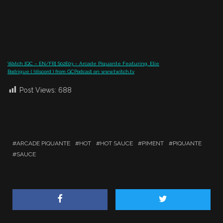
Watch [QC – EN/FR] S02E03 – Arcade Piquante Featuring. Elie
Rodrigue ( !discord ) from GCPodcast on www.twitch.tv
Post Views:
688
ARCADE PIQUANTE
HOT
HOT SAUCE
PIMENT
PIQUANTE
SAUCE