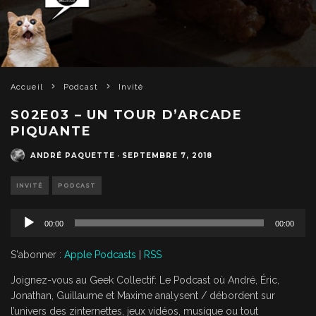
Accueil
Podcast
Invité
S02E03 – UN TOUR D’ARCADE
PIQUANTE
ANDRÉ PAQUETTE
·
SEPTEMBRE 7, 2018
INVITÉ
PODCAST
L
00:00
00:00
e
c
S'abonner :
Apple Podcasts
|
RSS
t
e
Joignez-vous au Geek Collectif: Le Podcast où André, Éric,
u
Jonathan, Guillaume et Maxime analysent / débordent sur
r
l’univers des zinternettes, jeux vidéos, musique ou tout