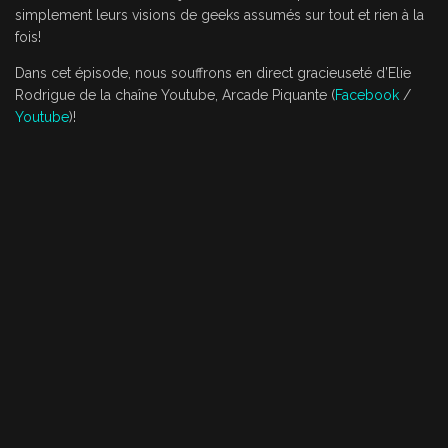
a
simplement leurs visions de geeks assumés sur tout et rien à la
u
fois!
d
Dans cet épisode, nous souffrons en direct gracieuseté d’Elie
i
Rodrigue de la chaîne Youtube, Arcade Piquante (
Facebook
/
o
Youtube
)!