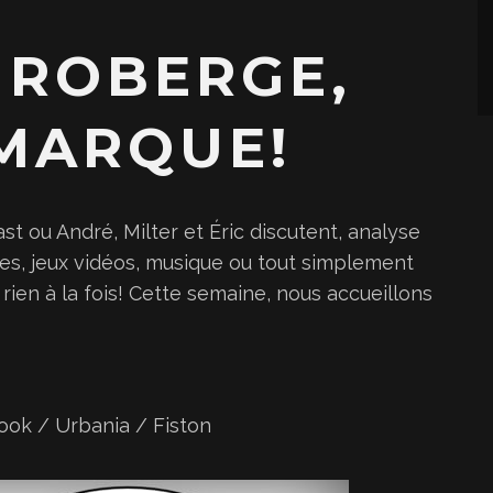
l
i
 ROBERGE,
s
e
 MARQUE!
z
l
e
st ou André, Milter et Éric discutent, analyse
s
tes, jeux vidéos, musique ou tout simplement
f
rien à la fois! Cette semaine, nous accueillons
l
è
c
h
e
ook
/
Urbania
/
Fiston
s
h