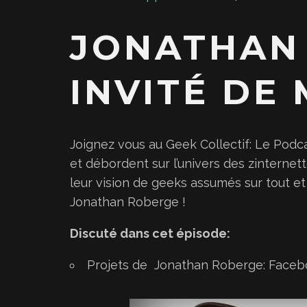
t
e
JONATHAN
u
r
INVITÉ DE
a
u
d
Joignez vous au Geek Collectif: Le Podca
i
et débordent sur l’univers des zinternet
o
leur vision de geeks assumés sur tout et 
Jonathan Roberge !
Discuté dans cet épisode:
Projets de Jonathan Roberge:
Faceb