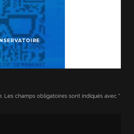
v
o
l
u
m
ONSERVATOIRE
e
.
e.
Les champs obligatoires sont indiqués avec
*