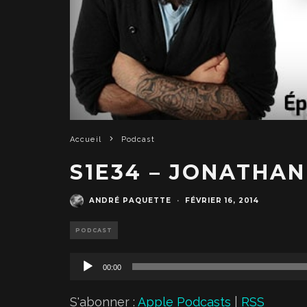
Accueil
Podcast
S1E34 – JONATHA
ANDRÉ PAQUETTE
·
FÉVRIER 16, 2014
PODCAST
L
00:00
e
c
S'abonner :
Apple Podcasts
|
RSS