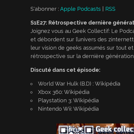
c
S'abonner :
Apple Podcasts
|
RSS
t
S1E27: Rétrospective dernière généra
e
Joignez vous au Geek Collectif: Le Podca
u
et débordent sur l’univers des zinternet
r
leur vision de geeks assumés sur tout et 
a
rétrospective sur la dernière génératio
u
d
Discuté dans cet épisode:
i
o
World War Hulk (B.D) :
Wikipédia
Xbox 360:
Wikipédia
Playstation 3:
Wikipédia
Nintendo Wii:
Wikipédia