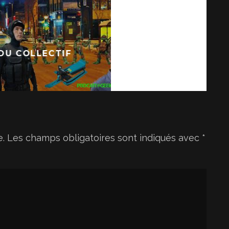
e
v
o
 DU COLLECTIF
l
u
m
e
.
e.
Les champs obligatoires sont indiqués avec
*