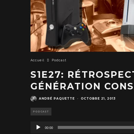
Accueil
Podcast
S1E27: RÉTROSPEC
GÉNÉRATION CON
ANDRÉ PAQUETTE
·
OCTOBRE 21, 2013
PODCAST
L
00:00
e