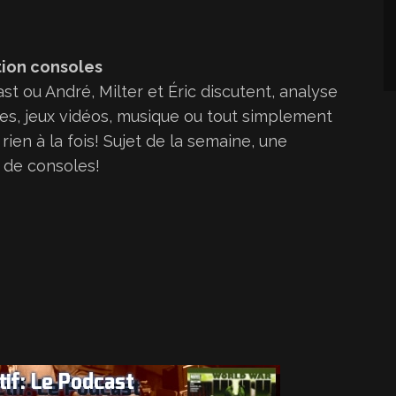
i
l
tion consoles
i
st ou André, Milter et Éric discutent, analyse
s
tes, jeux vidéos, musique ou tout simplement
e
rien à la fois! Sujet de la semaine, une
z
n de consoles!
l
e
s
f
l
è
c
h
e
s