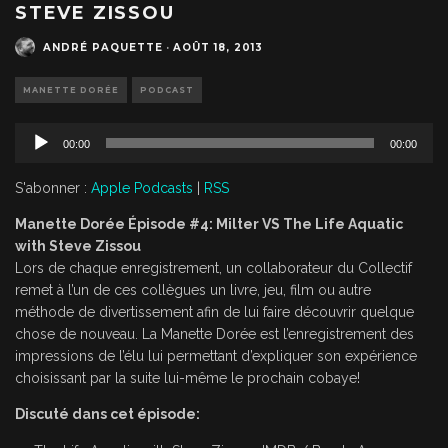
STEVE ZISSOU
ANDRÉ PAQUETTE
·
AOÛT 18, 2013
MANETTE DORÉE
PODCAST
L
00:00
00:00
e
c
S'abonner :
Apple Podcasts
|
RSS
t
e
Manette Dorée Épisode #4: Milter VS The Life Aquatic
u
with Steve Zissou
r
Lors de chaque enregistrement, un collaborateur du Collectif
a
remet à l’un de ces collègues un livre, jeu, film ou autre
u
méthode de divertissement afin de lui faire découvrir quelque
d
chose de nouveau. La Manette Dorée est l’enregistrement des
i
impressions de l’élu lui permettant d’expliquer son expérience
o
choisissant par la suite lui-même le prochain cobaye!
Discuté dans cet épisode: