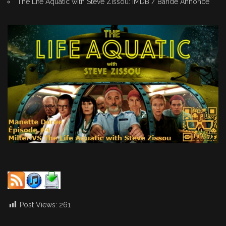
The Life Aquatic with Steve Zissou:
IMDB
/
Bande Annonce
Post Views:
261