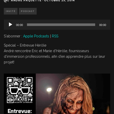
ANDRÉ PAQUETTE
·
OCTOBRE 25, 2014
INVITÉ
PODCAST
L
00:00
00:00
e
c
S'abonner :
Apple Podcasts
|
RSS
t
e
Spécial – Entrevue Hérôle
u
André rencontre Éric et Marie d’Hérôle, fournisseurs
r
d’immersion professionnels, afin d’en apprendre plus sur leur
a
projet!
u
d
i
o