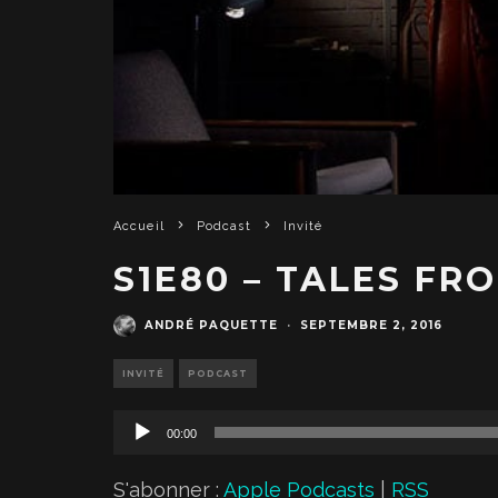
Accueil
Podcast
Invité
S1E80 – TALES FR
ANDRÉ PAQUETTE
·
SEPTEMBRE 2, 2016
INVITÉ
PODCAST
L
00:00
e
c
S'abonner :
Apple Podcasts
|
RSS