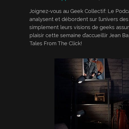
t
Joignez-vous au Geek Collectif: Le Podcas
e
analysent et débordent sur l’univers des
u
simplement leurs visions de geeks assumé
r
plaisir cette semaine d’accueillir Jean B
a
Tales From The Click!
u
d
i
o