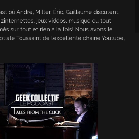
l
t où André, Milter, Éric, Guillaume discutent,
i
 zinternettes, jeux vidéos, musique ou tout
s
s sur tout et rien à la fois! Nous avons le
e
aptiste Toussaint de l’excellente chaîne Youtube,
z
l
e
s
f
l
è
c
h
e
s
h