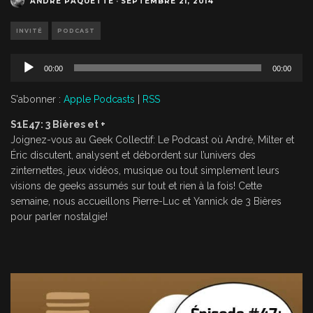
ANDRÉ PAQUETTE
·
SEPTEMBRE 21, 2014
INVITÉ
PODCAST
L
00:00
00:00
e
c
S'abonner :
Apple Podcasts
|
RSS
t
e
S1E47: 3 Bières et +
u
Joignez-vous au Geek Collectif: Le Podcast où André, Milter et
r
Éric discutent, analysent et débordent sur l’univers des
a
zinternettes, jeux vidéos, musique ou tout simplement leurs
u
visions de geeks assumés sur tout et rien à la fois! Cette
d
semaine, nous accueillons Pierre-Luc et Yannick de 3 Bières
i
pour parler nostalgie!
o