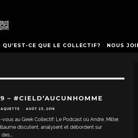
QU’EST-CE QUE LE COLLECTIF?
NOUS JOI
79 – #CIELD’AUCUNHOMME
PAQUETTE
·
AOÛT 23, 2016
-vous au Geek Collectif: Le Podcast où André, Milter,
uillaume discutent, analysent et débordent sur
s des
...