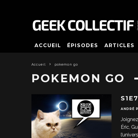
ACCUEIL
ÉPISODES
ARTICLES
Accueil
pokemon go
POKEMON GO
S1E
ANDRÉ 
Joignez
Éric, G
l’univer