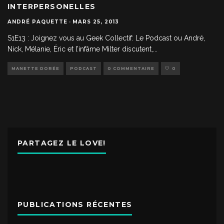
INTERPERSONELLES
ANDRÉ PAQUETTE
·
MARS 25, 2013
S1E13 : Joignez vous au Geek Collectif: Le Podcast ou André,
Nick, Mélanie, Éric et l’infâme Milter discutent,
...
MANETTE DORÉE
PODCAST
0 COMMENTAIRE
0
PARTAGEZ LE LOVE!
PUBLICATIONS RÉCENTES