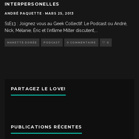
INTERPERSONELLES
ANDRÉ PAQUETTE
·
MARS 25, 2013
S1E13 : Joignez vous au Geek Collectif: Le Podcast ou André,
Nick, Mélanie, Éric et l’infâme Milter discutent,
...
MANETTE DORÉE
PODCAST
0 COMMENTAIRE
0
PARTAGEZ LE LOVE!
PUBLICATIONS RÉCENTES